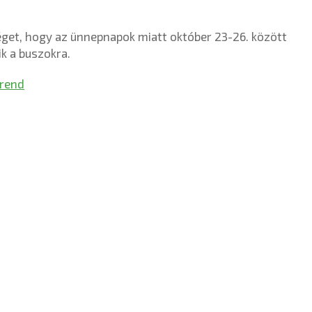
éget, hogy az ünnepnapok miatt október 23-26. között
k a buszokra.
rend