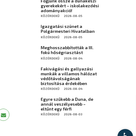
Fogjunk össze a dunakeszi
gyerekekért – iskolakezdési
adományakció!
KÖZÉRDEKŰ
2026-08-05
Igazgatási szünet a
Polgármesteri Hivatalban
KÖZÉRDEKŰ
2026-08-05
Meghosszabbították a III.
fokú hőségriasztást
KÖZÉRDEKŰ
2026-08-04
Fakivágási és gallyazási
munkák a villamos hálózat
védőtávolságának
biztosítása érdekében
KÖZÉRDEKŰ
2026-08-04
Egyre szűkebb a Duna, de
annál veszélyesebb –
eltűnt egy férfi
KÖZÉRDEKŰ
2026-08-03