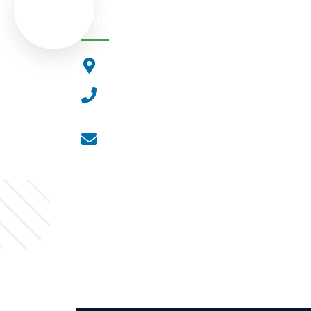
Dunakeszi Polgármesteri Hiva
2120 Dunakeszi, Fő út 25.
Központi ügyfélvonal:
+36 27 542 800
Központi email:
ugyfelszolgalat@dunakeszi.hu
Jegyző email:
jegyzo@dunakeszi.hu