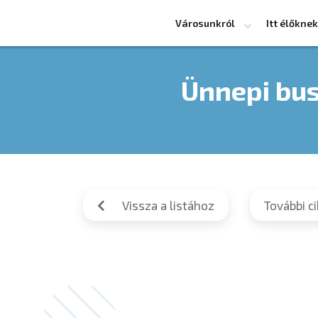
Városunkról
Itt élőknek
Ünnepi bu
Vissza a listához
További c