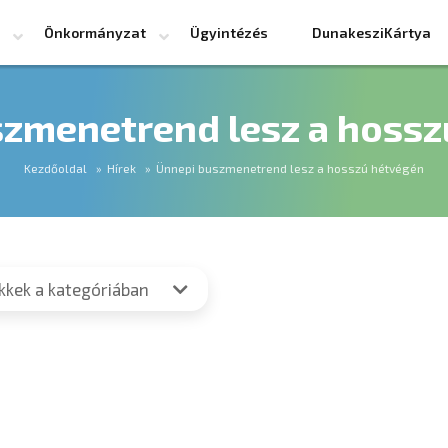
Önkormányzat
Ügyintézés
DunakesziKártya
szmenetrend lesz a hossz
Kezdőoldal
Hírek
Ünnepi buszmenetrend lesz a hosszú hétvégén
ikkek a kategóriában