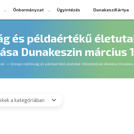
Önkormányzat
Ügyintézés
DunakesziKártya
g és példaértékű életuta
ása Dunakeszin március 
rek
Ünnepi méltóság és példaértékű életutak: Kitüntetések átadása Dunakes
ikkek a kategóriában