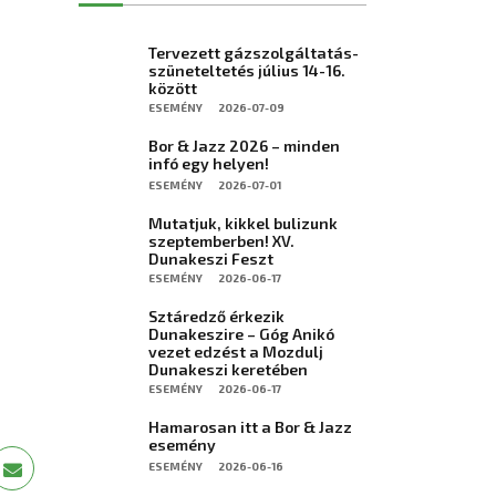
Tervezett gázszolgáltatás-
szüneteltetés július 14-16.
között
ESEMÉNY
2026-07-09
Bor & Jazz 2026 – minden
infó egy helyen!
ESEMÉNY
2026-07-01
Mutatjuk, kikkel bulizunk
szeptemberben! XV.
Dunakeszi Feszt
ESEMÉNY
2026-06-17
Sztáredző érkezik
Dunakeszire – Góg Anikó
vezet edzést a Mozdulj
Dunakeszi keretében
ESEMÉNY
2026-06-17
Hamarosan itt a Bor & Jazz
esemény
ESEMÉNY
2026-06-16