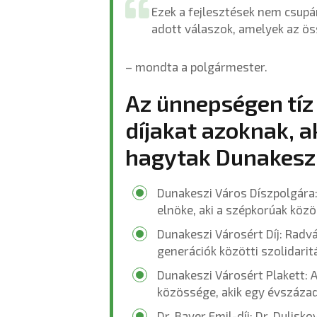
Ezek a fejlesztések nem csupán
adott válaszok, amelyek az 
– mondta a polgármester.
Az ünnepségen tíz
díjakat azoknak, a
hagytak Dunakeszi
Dunakeszi Város Díszpolgára:
elnöke, aki a szépkorúak közö
Dunakeszi Városért Díj: Radvá
generációk közötti szolidarit
Dunakeszi Városért Plakett: 
közössége, akik egy évszázada
Dr. Bayer Emil-díj: Dr. Dulis