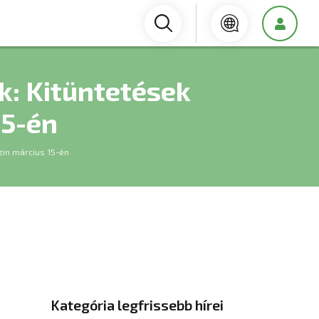
k: Kitüntetések
15-én
zin március 15-én
Kategória legfrissebb hírei