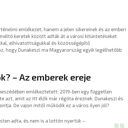
ténelmi emlékezet, hanem a jelen sikereinek és az emberi
 méltó keretek között adták át a városi kitüntetéseket
kal, elhivatottságukkal és közösségépítő
oz, hogy Dunakeszi ma Magyarország egyik legélhetőbb
ok? – Az emberek ereje
beszédében emlékeztetett: 2019-ben egy független
e azt, amit az itt élők már régóta éreznek: Dunakeszi és
ntja. De vajon mitől működik ez a város ilyen jól?
sten adta, és nem is a lottón nyertük –