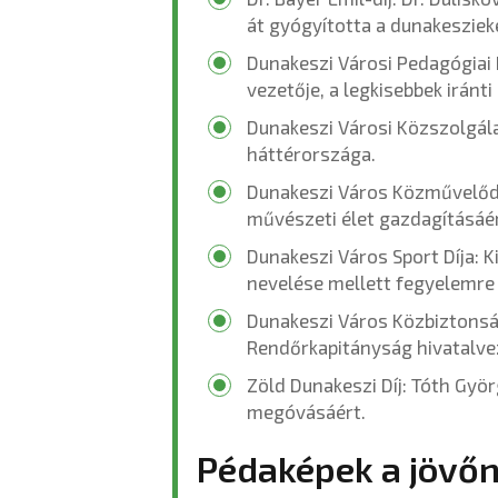
át gyógyította a dunakesziek
Dunakeszi Városi Pedagógiai 
vezetője, a legkisebbek iránti
Dunakeszi Városi Közszolgálat
háttérországa.
Dunakeszi Város Közművelődési
művészeti élet gazdagításáér
Dunakeszi Város Sport Díja: 
nevelése mellett fegyelemre 
Dunakeszi Város Közbiztonság
Rendőrkapitányság hivatalvez
Zöld Dunakeszi Díj: Tóth Györg
megóvásáért.
Pédaképek a jövő