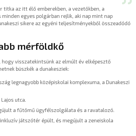
 titka az itt élő emberekben, a vezetőkben, a
minden egyes polgárban rejlik, aki nap mint nap
unakeszi sikere az egyéni teljesítményekből összeadódó
újabb mérföldkő
, hogy visszatekintsünk az elmúlt év elképesztő
hetnek büszkék a dunakesziek:
rszág legnagyobb középiskolai komplexuma, a Dunakeszi
 Lajos utca.
gújult a fűtőmű ügyfélszolgálata és a ravatalozó.
inkluzív játszótér épült, és megújult a zeneiskola