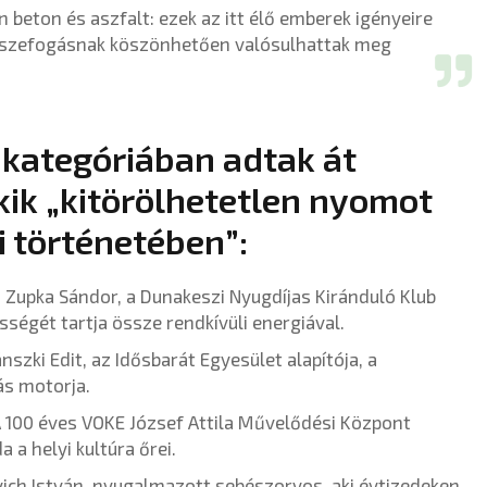
 beton és aszfalt: ezek az itt élő emberek igényeire
összefogásnak köszönhetően valósulhattak meg
 kategóriában adtak át
kik „kitörölhetetlen nyomot
 történetében”:
 Zupka Sándor, a Dunakeszi Nyugdíjas Kiránduló Klub
sségét tartja össze rendkívüli energiával.
nszki Edit, az Idősbarát Egyesület alapítója, a
ás motorja.
A 100 éves VOKE József Attila Művelődési Központ
 a helyi kultúra őrei.
kovich István, nyugalmazott sebészorvos, aki évtizedeken