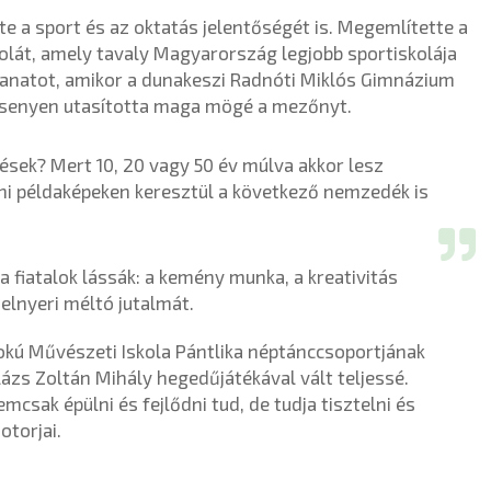
 a sport és az oktatás jelentőségét is. Megemlítette a
olát, amely tavaly Magyarország legjobb sportiskolája
illanatot, amikor a dunakeszi Radnóti Miklós Gimnázium
rsenyen utasította maga mögé a mezőnyt.
ések? Mert 10, 20 vagy 50 év múlva akkor lesz
ni példaképeken keresztül a következő nemzedék is
a fiatalok lássák: a kemény munka, a kreativitás
elnyeri méltó jutalmát.
okú Művészeti Iskola Pántlika néptánccsoportjának
zs Zoltán Mihály hegedűjátékával vált teljessé.
mcsak épülni és fejlődni tud, de tudja tisztelni és
otorjai.