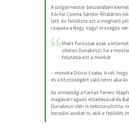
A polgármester beszédében kiemelte
Kőrösi Csoma Sándor Általános Isk
lett, és felidézte azt a megható p
csapata a Nagy Vagy! országos ve
Miért fontosak ezek a kitüntet
sikeres Dunakeszi, ha a mosta
folytatja ezt a munkát
– mondta Dióssi Csaba. A cél, hogy 
és a közösségért való tenni akarás 
Az ünnepség a Farkas Ferenc Alapf
magával ragadó előadásával és Balá
Dunakeszi idén is bebizonyította: ne
becsülni azokat is, akik e fejlődés m