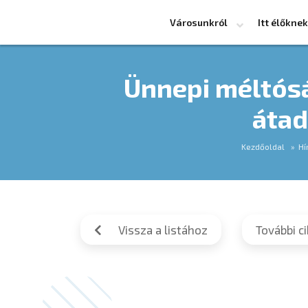
Városunkról
Itt élőknek
Ünnepi méltósá
átad
Kezdőoldal
Hí
Vissza a listához
További c