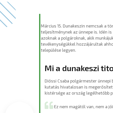
Március 15. Dunakeszin nemcsak a tör
teljesítménynek az ünnepe is. Idén is
azoknak a polgároknak, akik munkájuk
tevékenységükkel hozzájárultak ahh
települése legyen.
Mi a dunakeszi tit
Dióssi Csaba polgármester ünnepi 
kutatás hivatalosan is megerősített
kistérsége az ország legélhetőbb po
Ez nem magától van, nem a jói