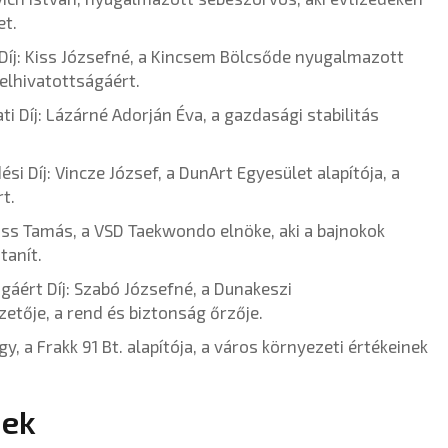
et.
Díj: Kiss Józsefné, a Kincsem Bölcsőde nyugalmazott
 elhivatottságáért.
i Díj: Lázárné Adorján Éva, a gazdasági stabilitás
 Díj: Vincze József, a DunArt Egyesület alapítója, a
t.
Kiss Tamás, a VSD Taekwondo elnöke, aki a bajnokok
tanít.
áért Díj: Szabó Józsefné, a Dunakeszi
etője, a rend és biztonság őrzője.
y, a Frakk 91 Bt. alapítója, a város környezeti értékeinek
nek