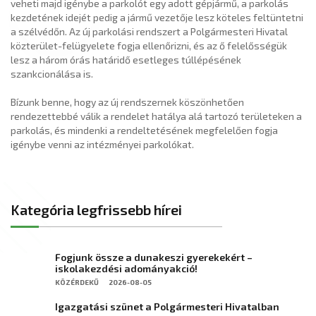
veheti majd igénybe a parkolót egy adott gépjármű, a parkolás
kezdetének idejét pedig a jármű vezetője lesz köteles feltüntetni
a szélvédőn. Az új parkolási rendszert a Polgármesteri Hivatal
közterület-felügyelete fogja ellenőrizni, és az ő felelősségük
lesz a három órás határidő esetleges túllépésének
szankcionálása is.
Bízunk benne, hogy az új rendszernek köszönhetően
rendezettebbé válik a rendelet hatálya alá tartozó területeken a
parkolás, és mindenki a rendeltetésének megfelelően fogja
igénybe venni az intézményei parkolókat.
Kategória legfrissebb hírei
Fogjunk össze a dunakeszi gyerekekért –
iskolakezdési adományakció!
KÖZÉRDEKŰ
2026-08-05
Igazgatási szünet a Polgármesteri Hivatalban