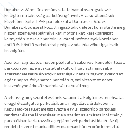
Dunakeszi Város Önkormányzata folyamatosan igyekszik
kielégíteni a lakosság parkolási igényeit. A vasútállomások
közelében épített P+R parkolókkal a Dunakeszi–Vác és
Dunakeszi-Budapest között ingázó lakók életét könnyítette meg,
hiszen személygépjárműveiket, motorjaikat, kerékpárjaikat
könnyedén le tudják parkolni; a városi intézmények közelében
épülő és bővülő parkolókkal pedig az oda érkezőket igyekszik
kiszolgálni.
Azonban sajnálatos módon például a Szakorvosi Rendelőintézet,
parkolójában az a gyakorlat alakult ki, hogy azt nemcsak a
szakrendelésekre érkezők használják, hanem nagyon gyakori az
egész napos, folyamatos parkolás is, ami viszont az adott
intézménybe érkezők parkolását nehezíti meg.
A jelenség megszüntetésének, valamint a Polgármesteri Hivatal
új ügyfélszolgálati parkolójában a megelőzés érdekében, a
Képviselő-testület megszavazta egy új, szigorúbb parkolási
rendszer életbe léptetését, mely szerint az említett intézményi
parkolókban korlátozzák a gépjárművek parkolási idejét. Az új
rendelet szerint munkaidőben maximum három órán keresztül