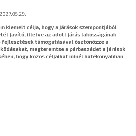
2027.05.29.
m kiemelt célja, hogy a járások szempontjából
tét javító, illetve az adott járás lakosságának
ő fejlesztések támogatásával ösztönözze a
űködéseket, megteremtse a párbeszédet a járások
kében, hogy közös céljaikat minél hatékonyabban