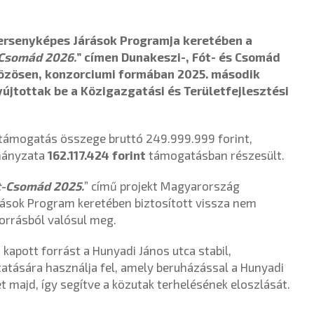
rsenyképes Járások Programja keretében a
Csomád 2026.
” címen Dunakeszi-, Fót- és Csomád
özösen, konzorciumi formában 2025. második
yújtottak be a Közigazgatási és Területfejlesztési
támogatás összege bruttó 249.999.999 forint,
mányzata
162.117.424 forint
támogatásban részesült.
t-Csomád 2025.
” című projekt Magyarország
ások Program keretében biztosított vissza nem
orrásból valósul meg.
kapott forrást a Hunyadi János utca stabil,
atására használja fel, amely beruházással a Hunyadi
t majd, így segítve a közutak terhelésének eloszlását.