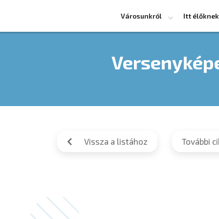
Városunkról
Itt élőknek
Versenyképe
Vissza a listához
További c