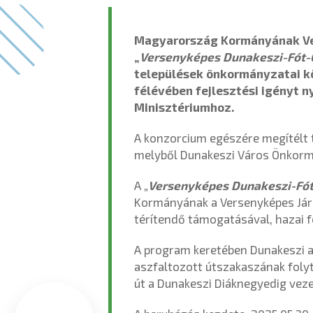
Magyarország Kormányának Ve
„
Versenyképes Dunakeszi-Fót-
települések önkormányzatai k
félévében fejlesztési igényt n
Minisztériumhoz.
A konzorcium egészére megítélt 
melyből Dunakeszi Város Önkor
A „
Versenyképes Dunakeszi-Fó
Kormányának a Versenyképes Jár
térítendő támogatásával, hazai f
A program keretében Dunakeszi a 
aszfaltozott útszakaszának folyt
út a Dunakeszi Diáknegyedig veze