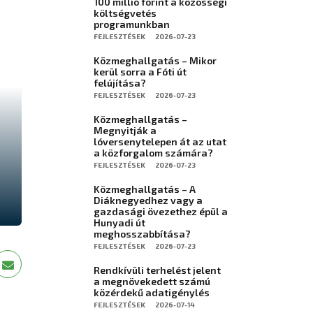
100 millió forint a közösségi
költségvetés
programunkban
FEJLESZTÉSEK
2026-07-23
Közmeghallgatás – Mikor
kerül sorra a Fóti út
felújítása?
FEJLESZTÉSEK
2026-07-23
Közmeghallgatás –
Megnyitják a
lóversenytelepen át az utat
a közforgalom számára?
FEJLESZTÉSEK
2026-07-23
Közmeghallgatás – A
Diáknegyedhez vagy a
gazdasági övezethez épül a
Hunyadi út
meghosszabbítása?
FEJLESZTÉSEK
2026-07-23
Rendkívüli terhelést jelent
a megnövekedett számú
közérdekű adatigénylés
FEJLESZTÉSEK
2026-07-14