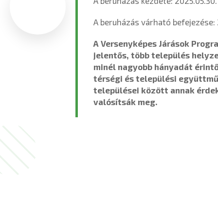
A beruházás kezdete: 2025.05.30.
A beruházás várható befejezése: 
A Versenyképes Járások Progra
jelentős, több település helyze
minél nagyobb hányadát érint
térségi és települési együttm
települései között annak érde
valósítsák meg.