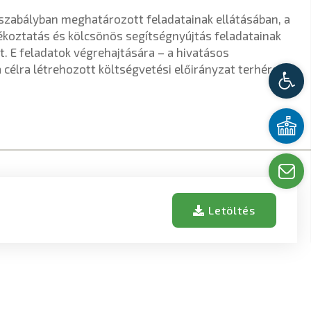
gszabályban meghatározott feladatainak ellátásában, a
ékoztatás és kölcsönös segítségnyújtás feladatainak
it. E feladatok végrehajtására – a hivatásos
célra létrehozott költségvetési előirányzat terhére, a
Kis
Üg
Írj
Letöltés