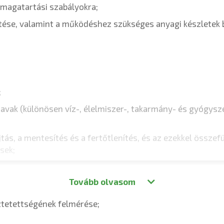
 magatartási szabályokra;
ítése, valamint a működéshez szükséges anyagi készletek b
;
ak (különösen víz-, élelmiszer-, takarmány- és gyógyszerk
jtás, a mentesítés és a fertőtlenítés, és az ezekkel összef
sek;
Tovább olvasom
ztetettségének felmérése;