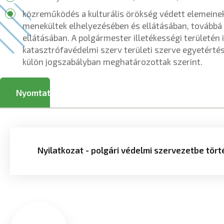
közreműködés a kulturális örökség védett elemeinek
menekültek elhelyezésében és ellátásában, továbbá 
ellátásában. A polgármester illetékességi területén 
katasztrófavédelmi szerv területi szerve egyetértés
külön jogszabályban meghatározottak szerint.
Nyomtatvány
Nyilatkozat - polgári védelmi szervezetbe tör