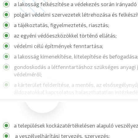
a lakosság felkészítése a védekezés során irányadó
polgári védelmi szervezetek létrehozása és felkész
a tájékoztatás, figyelmeztetés, riasztás;
az egyéni védőeszközökkel történő ellátás;
védelmi célú építmények fenntartása;
a lakosság kimenekítése, kitelepítése és befogadása
gondoskodás a létfenntartáshoz szükséges anyagi jav
védelméről;
a kárterület felderítése, a mentés, az elsősegélynyú
áldozatokkal kapcsolatos halaszthatatlan intézkedé
a települések kockázatértékelésen alapuló veszélye
a veszélyelhárítási tervezés, szervezés;