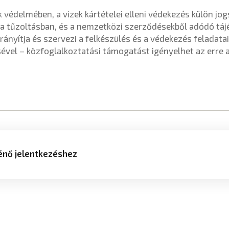
 védelmében, a vizek kártételei elleni védekezés külön jo
a tűzoltásban, és a nemzetközi szerződésekből adódó táj
irányítja és szervezi a felkészülés és a védekezés feladata
ével – közfoglalkoztatási támogatást igényelhet az erre a 
ténő jelentkezéshez