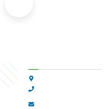
Dunakeszi Polgármesteri Hiva
2120 Dunakeszi, Fő út 25.
Központi ügyfélvonal:
+36 27 542 800
Központi email:
ugyfelszolgalat@dunakeszi.hu