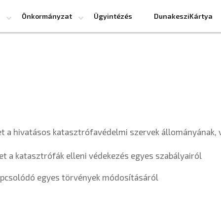
Önkormányzat
Ügyintézés
DunakesziKártya
et a hivatásos katasztrófavédelmi szervek állományának, v
let a katasztrófák elleni védekezés egyes szabályairól
 kapcsolódó egyes törvények módosításáról