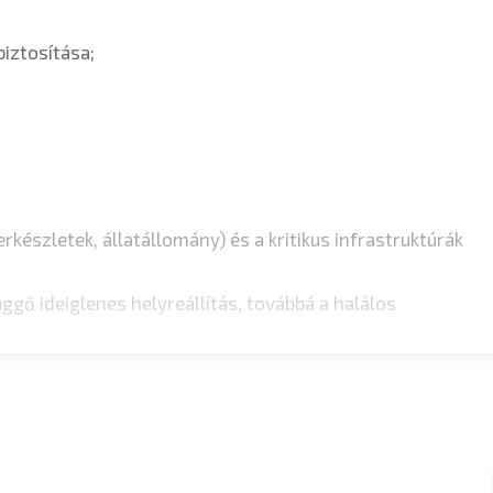
iztosítása;
észletek, állatállomány) és a kritikus infrastruktúrák
üggő ideiglenes helyreállítás, továbbá a halálos