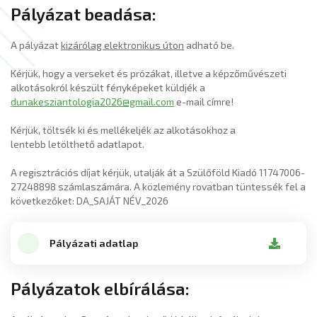
Pályázat beadása:
A pályázat
kizárólag elektronikus úton
adható be.
Kérjük, hogy a verseket és prózákat, illetve a képzőművészeti
alkotásokról készült fényképeket küldjék a
dunakesziantologia2026@gmail.com
e-mail címre!
Kérjük, töltsék ki és mellékeljék az alkotásokhoz a
lentebb letölthető adatlapot.
A regisztrációs díjat kérjük, utalják át a Szülőföld Kiadó 11747006-
27248898 számlaszámára. A közlemény rovatban tüntessék fel a
következőket: DA_SAJÁT NÉV_2026
Pályázati adatlap
Pályázatok elbírálása: