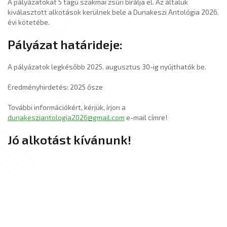
A pályázatokat 5 tagú szakmai zsűri bírálja el. Az általuk
kiválasztott alkotások kerülnek bele a Dunakeszi Antológia 2026.
évi kötetébe.
Pályázat határideje:
A pályázatok legkésőbb 2025. augusztus 30-ig nyújthatók be.
Eredményhirdetés: 2025 ősze
További információkért, kérjük, írjon a
dunakesziantologia2026@gmail.com
e-mail címre!
Jó alkotást kívánunk!