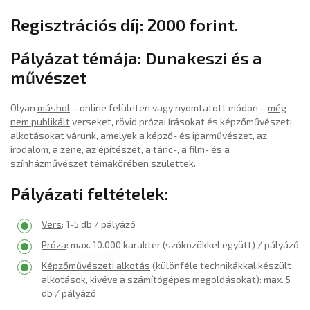
Regisztrációs díj: 2000 forint.
Pályázat témája: Dunakeszi és a
művészet
Olyan
máshol
– online felületen vagy nyomtatott módon –
még
nem publikált
verseket, rövid prózai írásokat és képzőművészeti
alkotásokat várunk, amelyek a képző- és iparművészet, az
irodalom, a zene, az építészet, a tánc-, a film- és a
színházművészet témakörében születtek.
Pályázati feltételek:
Vers
: 1-5 db / pályázó
Próza
: max. 10.000 karakter (szóközökkel együtt) / pályázó
Képzőművészeti alkotás
(különféle technikákkal készült
alkotások, kivéve a számítógépes megoldásokat): max. 5
db / pályázó