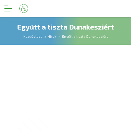
Együtt a tiszta Dunakesziért
Kezdőoldal
Hírek
Együtt a tiszta Dunakesziért