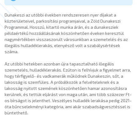
Dunakeszi az utóbbi években rendszeresen nyer díjakat a
közterületeivel, parkosítási programjaival, a Zöld Dunakeszi
Programmal. Hosszú, kitartó munka árán, és a dunakesziek
példaértékű hozzáállásának köszönhetően éveken keresztül
nagymértékben visszaszorult városunkban a szemetelés és az
illegális hulladéklerakás, elenyésző volt a szabálysértések
száma.
Az utóbbi hetekben azonban újra tapasztalható illegális
szemetelés, hulladéklerakás. Ezúton is felhívjuk a figyelmet arra,
hogy térfigyelő- és vadkamerák működnek Dunakeszin, sőt, a
lakosság is szemfüles. A próbálkozók a felvételeknek és a
lakosság nyitott szemének köszönhetően hamar azonosításra
kerülnek, és tettük eljárást von maga után, ami több százezer Ft-
os bírságot is jelenthet. Veszélyes hulladék lerakása pedig 2021-
óta bűncselekményi kategória, ami akár szabadságvesztéssel is
büntethető.