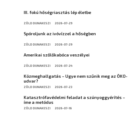
III. fokú hőségriasztás lép életbe
ZÖLD DUNAKESZI
2026-07-29
Spóroljunk az ivóvízzel a hőségben
ZÖLD DUNAKESZI
2026-07-29
Amerikai szőlőkabóca veszélyei
ZÖLD DUNAKESZI
2026-07-24
Közmeghallgatás – Ugye nem szűnik meg az ÖKO-
udvar?
ZÖLD DUNAKESZI
2026-07-23
Katasztrófavédelmi feladat a szúnyoggyérítés –
íme a metódus
ZÖLD DUNAKESZI
2026-07-16