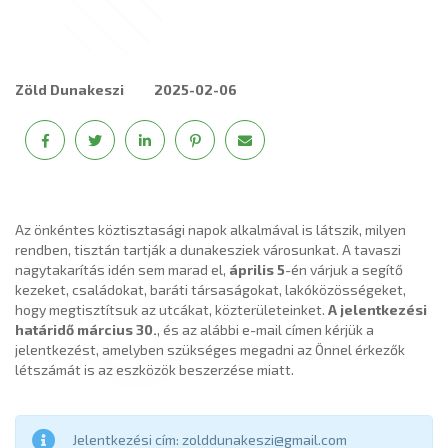
Zöld Dunakeszi
2025-02-06
Az önkéntes köztisztasági napok alkalmával is látszik, milyen
rendben, tisztán tartják a dunakesziek városunkat. A tavaszi
nagytakarítás idén sem marad el,
április 5
-én várjuk a segítő
kezeket, családokat, baráti társaságokat, lakóközösségeket,
hogy megtisztítsuk az utcákat, közterületeinket.
A jelentkezési
határidő március 30.
, és az alábbi e-mail címen kérjük a
jelentkezést, amelyben szükséges megadni az Önnel érkezők
létszámát is az eszközök beszerzése miatt.
Jelentkezési cím: zolddunakeszi@gmail.com