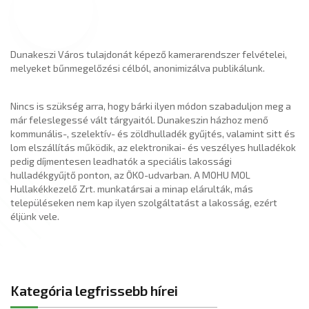
Dunakeszi Város tulajdonát képező kamerarendszer felvételei,
melyeket bűnmegelőzési célból, anonimizálva publikálunk.
Nincs is szükség arra, hogy bárki ilyen módon szabaduljon meg a
már feleslegessé vált tárgyaitól. Dunakeszin házhoz menő
kommunális-, szelektív- és zöldhulladék gyűjtés, valamint sitt és
lom elszállítás működik, az elektronikai- és veszélyes hulladékok
pedig díjmentesen leadhatók a speciális lakossági
hulladékgyűjtő ponton, az ÖKO-udvarban. A MOHU MOL
Hullakékkezelő Zrt. munkatársai a minap elárulták, más
településeken nem kap ilyen szolgáltatást a lakosság, ezért
éljünk vele.
Kategória legfrissebb hírei