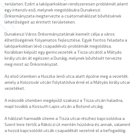
területen. Ezért a lakóparkokban rendszeresen problémát jelent
egy intenzív eső, melynek megoldására Dunakeszi
Önkormányzata megtervezte a csatornahálózat bővítésének
lehetőségeit az érintett területeken.
Dunakeszi Város Önkormányzatának kiemelt célja a város
élhetőségének folyamatos fejlesztése. Egyik fontos feladata a
lakóparkokban lévő csapadékvíz-problémák megoldása.
Korábban kiépült egy gerincvezeték a Tisza utcától a Mátyás
király utcán át egészen a Dunáig, melynek bővítését tervezte
meg most az Önkormányzat.
Az első ütemben a Huszka Jenő utca alatt épülne meg a vezeték.
amely a Kolozsvár utcán folytatódva érné el a Mátyás király utcai
vezetéket.
A második ütemben megépülő szakasz a Tisza utcán haladna,
majd tovább a Kossuth Lajos utcán a Botond utcáig.
A hálózat harmadik üteme a Tisza utcai részhez kapcsolódva a
Szent Imre tértől a Rákóczi út mentén húzódna és annak, valamint
a hozzá kapcsolódó utcák csapadékát vezetné el a befogadóig.