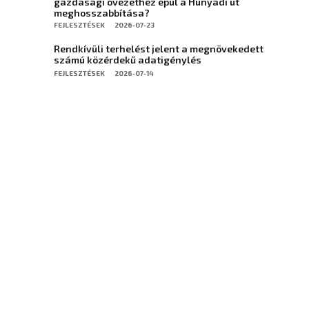
gazdasági övezethez épül a Hunyadi út
meghosszabbítása?
FEJLESZTÉSEK
2026-07-23
Rendkívüli terhelést jelent a megnövekedett
számú közérdekű adatigénylés
FEJLESZTÉSEK
2026-07-14