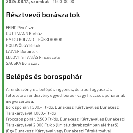
2024.08.17., szombat
– 11:00-00:00
Résztvevő borászatok
FEIND Pincészet
GUTTMANN Borház
HAJDU ROLAND – BÜKKI BOROK
HOLDVÖLGY Birtok
LAJVÉR Borbirtok
LELOVITS TAMÁS Pincészete
SAUSKA Borászat
Belépés és borospohár
A rendezvényre a belépés ingyenes, de a borfogyasztás
feltétele a rendezvény egyedi boros- vagy fröccsös poharának
megvásárlása.
Borospohár: 1.500,- Ft/db, Dunakeszi Kártyával és Dunakeszi
Társkártyával 1.000,-Ft/db
Fröccsös pohár: 2.500 Ft/db, Dunakeszi Kártyával és Dunakeszi
Társkártyával 2.000 Ft/db (limitált darabszámban elérhető).
(Egy Dunakeszi Kártyával vagy Dunakeszi Társkártyával