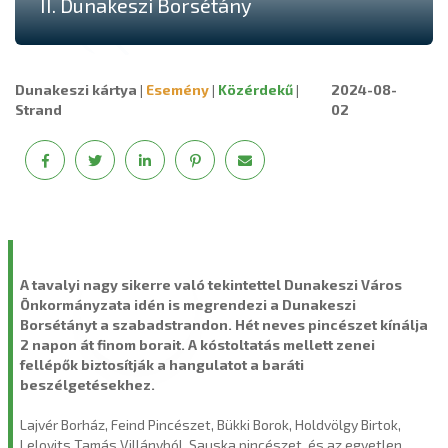
II. Dunakeszi Borsétány
Dunakeszi kártya
|
Esemény
|
Közérdekű
|
2024-08-
Strand
02
A tavalyi nagy sikerre való tekintettel Dunakeszi Város
Önkormányzata idén is megrendezi a Dunakeszi
Borsétányt a szabadstrandon. Hét neves pincészet kínálja
2 napon át finom borait. A kóstoltatás mellett zenei
fellépők biztosítják a hangulatot a baráti
beszélgetésekhez.
Lajvér Borház, Feind Pincészet, Bükki Borok, Holdvölgy Birtok,
Lelovits Tamás Villányból, Sauska pincészet, és az egyetlen