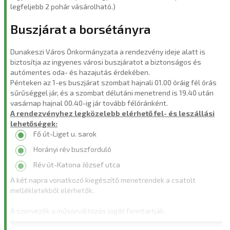
legfeljebb 2 pohár vásárolható.)
Buszjárat a borsétányra
Dunakeszi Város Önkormányzata a rendezvény ideje alatt is
biztosítja az ingyenes városi buszjáratot a biztonságos és
autómentes oda- és hazajutás érdekében.
Pénteken az 1-es buszjárat szombat hajnali 01.00 óráig fél órás
sűrűséggel jár, és a szombat délutáni menetrend is 19.40 után
vasárnap hajnal 00.40-ig jár tovább félóránként.
A rendezvényhez legközelebb elérhető fel- és leszállási
lehetőségek:
Fő út-Liget u. sarok
Horányi rév buszforduló
Rév út-Katona József utca
A két napra vonatkozó kiegészítő menetrendek a csatolt
mellékletekből elérhetők.
A szervezők a műsorváltozás jogát fenntartják.