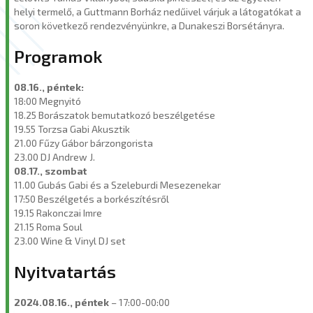
helyi termelő, a Guttmann Borház nedűivel várjuk a látogatókat a
soron következő rendezvényünkre, a Dunakeszi Borsétányra.
Programok
08.16., péntek:
18:00 Megnyitó
18.25 Borászatok bemutatkozó beszélgetése
19.55 Torzsa Gabi Akusztik
21.00 Fűzy Gábor bárzongorista
23.00 DJ Andrew J.
08.17., szombat
11.00 Gubás Gabi és a Szeleburdi Mesezenekar
17:50 Beszélgetés a borkészítésről
19.15 Rakonczai Imre
21.15 Roma Soul
23.00 Wine & Vinyl DJ set
Nyitvatartás
2024.08.16., péntek
– 17:00-00:00