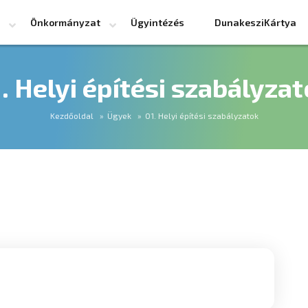
Önkormányzat
Ügyintézés
DunakesziKártya
. Helyi építési szabályza
Kezdőoldal
Ügyek
01. Helyi építési szabályzatok