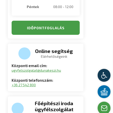
Péntek
08:00 - 12:00
IDŐPONTFOGLALÁS
Online segítség
Elérhetőségeink
Központi email cím:
ugyfelszolgalat@dunakeszi.hu
Kis
Központi telefonszám:
+36 27 542 800
Üg
Főépítészi iroda
Írj
ügyfélszolgálat